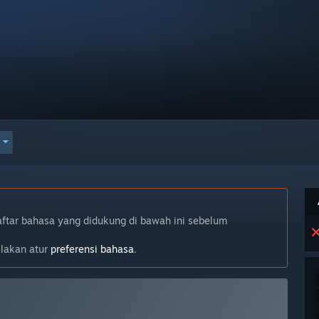
aftar bahasa yang didukung di bawah ini sebelum
ilakan atur
preferensi bahasa
.