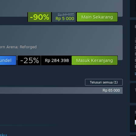
-90%
Rp 50 000
Main Sekarang
Rp 5 000
orn Arena: Reforged
-25%
Bundel
Masuk Keranjang
Rp 284 398
Telusuri semua
(1)
Rp 65 000
sku