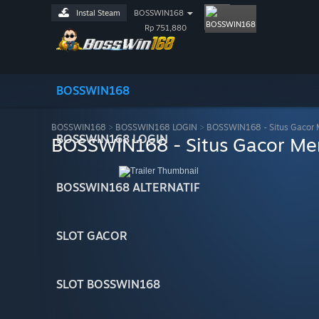
Instal Steam
BOSSWIN168
Rp 751,880
BOSSWIN168
BOSSWIN168
>
BOSSWIN168 LOGIN
>
BOSSWIN168 - Situs Gacor 
BOSSWIN168 LOGIN
BOSSWIN168 - Situs Gacor Me
BOSSWIN168 ALTERNATIF
SLOT GACOR
SLOT BOSSWIN168