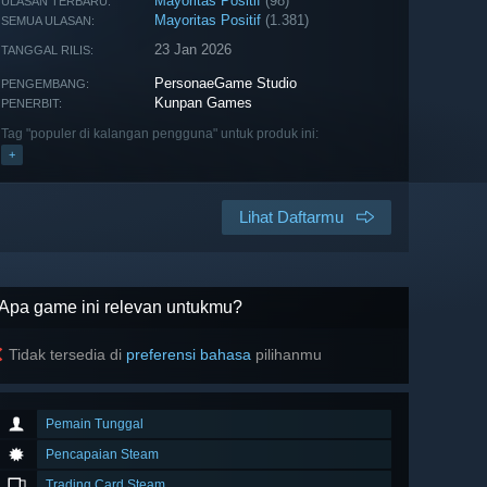
tercanggih dan kerja sama resmi bersama provider
Mayoritas Positif
(98)
ULASAN TERBARU:
Mayoritas Positif
(1.381)
global seperti Pragmatic Play, PG Soft, dan Habanero,
SEMUA ULASAN:
situs ini menawarkan ratusan pilihan game dengan
23 Jan 2026
TANGGAL RILIS:
tingkat RTP Return to Player live harian di atas 97%.
Selain sistem keamanan super ketat, BOSSWIN168 juga
PersonaeGame Studio
PENGEMBANG:
Kunpan Games
menyediakan layanan pelanggan 24/7 serta proses
PENERBIT:
deposit dan withdraw kilat demi kenyamanan maksimal
Tag "populer di kalangan pengguna" untuk produk ini:
Anda.
+
Lihat Daftarmu
Apa game ini relevan untukmu?
Tidak tersedia di
preferensi bahasa
pilihanmu
Pemain Tunggal
Pencapaian Steam
Trading Card Steam