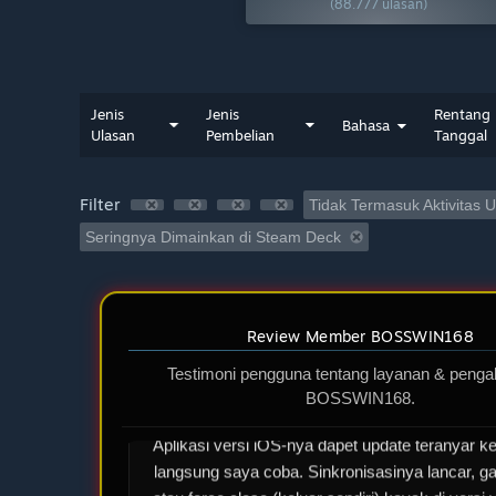
(88.777 ulasan)
kelamaan. Sekali klik langsung ke-proses. Defi
rungkad yang sesungguhnya, gak buang-buan
10 Feb 2026
Jenis
Jenis
Rentang
Bahasa
Dimas
Ulasan
Pembelian
Tanggal
Tampilan UI-nya Ramah b
Pengguna Baru
Filter
Tidak Termasuk Aktivitas U
Gak banyak cingcong, ini platform teknologi pal
Seringnya Dimainkan di Steam Deck
tahun ini. Servernya kokoh, fiturnya mutakhir, 
anti rungkad. Sukses terus BOSSWIN1
12 Feb 2026
Review Member BOSSWIN168
Testimoni pengguna tentang layanan & penga
Yoga
BOSSWIN168.
Performa Stabil Bahkan Saa
Ramai
Aplikasi versi iOS-nya dapet update teranyar k