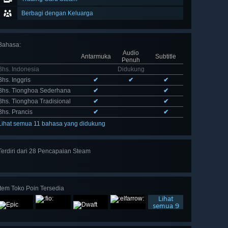
Berbagi dengan Keluarga
Bahasa
:
Audio
Antarmuka
Subtitle
Penuh
Bhs. Indonesia
Didukung
Bhs. Inggris
✔
✔
✔
Bhs. Tionghoa Sederhana
✔
✔
Bhs. Tionghoa Tradisional
✔
✔
Bhs. Prancis
✔
✔
Lihat semua 11 bahasa yang didukung
Terdiri dari 28 Pencapaian Steam
Lihat
semua 28
Item Toko Poin Tersedia
Lihat
semua 9