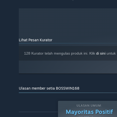
keamanannya juga udah pakai enkripsi enka
terbaru. Recommended buat yang nyari platfor
stabil.
07 Feb 2026
Budi
Lihat Pesan Kurator
CS BOSSWIN168 Responsif 2
128 Kurator telah mengulas produk ini. Klik
di sini
untuk 
BOSSWIN168 terpercaya 2026. Modal kecil bis
besar. WD super kilat.
08 Feb 2026
Arif
Ulasan member setia BOSSWIN168
Link Alternatif BOSSWIN168 
Aman
ULASAN UMUM:
Yang paling berasa di versi terbaru ini adalah
Mayoritas Positif
proses datanya. Gak perlu nunggu loading mu