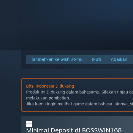
Ikuti
Abaikan
Tambahkan ke wishlist-mu
Bhs. Indonesia Didukung
Produk ini Didukung dalam bahasamu. Silakan tinjau d
melakukan pembelian.
Jika kamu ingin melihat game dalam bahasa lainnya, s
Minimal Deposit di BOSSWIN168