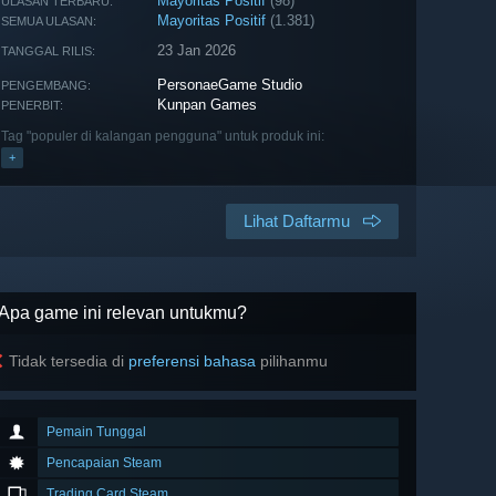
tercanggih dan kerja sama resmi bersama provider
Mayoritas Positif
(98)
ULASAN TERBARU:
Mayoritas Positif
(1.381)
global seperti Pragmatic Play, PG Soft, dan Habanero,
SEMUA ULASAN:
situs ini menawarkan ratusan pilihan game dengan
23 Jan 2026
TANGGAL RILIS:
tingkat RTP Return to Player live harian di atas 97%.
Selain sistem keamanan super ketat, BOSSWIN168 juga
PersonaeGame Studio
PENGEMBANG:
Kunpan Games
menyediakan layanan pelanggan 24/7 serta proses
PENERBIT:
deposit dan withdraw kilat demi kenyamanan maksimal
Tag "populer di kalangan pengguna" untuk produk ini:
Anda.
+
Lihat Daftarmu
Apa game ini relevan untukmu?
Tidak tersedia di
preferensi bahasa
pilihanmu
Pemain Tunggal
Pencapaian Steam
Trading Card Steam