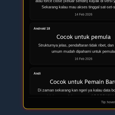
langsung saya coba. Sinkronisasinya lancar, g
atau force close (keluar sendiri) kayak di versi
Sekarang kalau mau akses tinggal sat-set-s
14 Feb 2026
Android 18
Cocok untuk pemula
Strukturnya jelas, pendaftaran tidak ribet, da
umum mudah dipahami untuk pemula
16 Feb 2026
Andi
Cocok untuk Pemain Bar
Di zaman sekarang kan ngeri ya kalau data bo
Tip: hove
setelah baca spek keamanan di BOSSWIN16
terbaru ini, saya ngerasa lebih aman. Privasi di