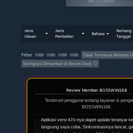
(88.777 ulasan)
kelamaan. Sekali klik langsung ke-proses. Defi
rungkad yang sesungguhnya, gak buang-buan
10 Feb 2026
Jenis
Jenis
Rentang
Bahasa
Dimas
Ulasan
Pembelian
Tanggal
Tampilan UI-nya Ramah b
Pengguna Baru
Filter
Tidak Termasuk Aktivitas U
Gak banyak cingcong, ini platform teknologi pal
Seringnya Dimainkan di Steam Deck
tahun ini. Servernya kokoh, fiturnya mutakhir, 
anti rungkad. Sukses terus BOSSWIN1
12 Feb 2026
Review Member BOSSWIN168
Testimoni pengguna tentang layanan & penga
Yoga
BOSSWIN168.
Performa Stabil Bahkan Saa
Ramai
Aplikasi versi iOS-nya dapet update teranyar k