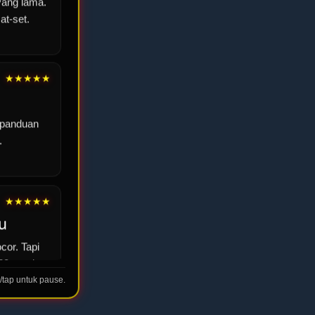
ak ada bug
 yang lama.
at-set.
★★★★★
n panduan
.
★★★★★
u
cor. Tapi
r/tap untuk pause.
8 versi
jaga ketat