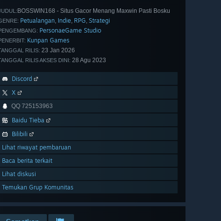
BOSSWIN168 - Situs Gacor Menang Maxwin Pasti Bosku
JUDUL:
Petualangan
Indie
RPG
Strategi
,
,
,
GENRE:
PersonaeGame Studio
PENGEMBANG:
Kunpan Games
PENERBIT:
23 Jan 2026
TANGGAL RILIS:
28 Agu 2023
TANGGAL RILIS AKSES DINI:
Discord
X
QQ 725153963
Baidu Tieba
Bilibili
Lihat riwayat pembaruan
Baca berita terkait
Lihat diskusi
Temukan Grup Komunitas