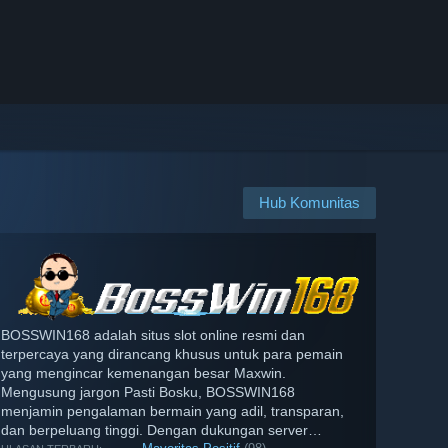
Hub Komunitas
BOSSWIN168 adalah situs slot online resmi dan
terpercaya yang dirancang khusus untuk para pemain
yang mengincar kemenangan besar Maxwin.
Mengusung jargon Pasti Bosku, BOSSWIN168
menjamin pengalaman bermain yang adil, transparan,
dan berpeluang tinggi. Dengan dukungan server